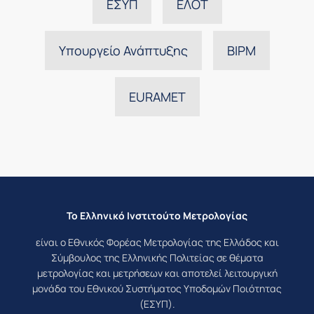
ΕΣΥΠ
ΕΛΟΤ
Υπουργείο Ανάπτυξης
BIPM
EURAMET
Το Ελληνικό Ινστιτούτο Μετρολογίας
είναι ο Εθνικός Φορέας Μετρολογίας της Ελλάδος και
Σύμβουλος της Ελληνικής Πολιτείας σε θέματα
μετρολογίας και μετρήσεων και αποτελεί λειτουργική
μονάδα του Εθνικού Συστήματος Υποδομών Ποιότητας
(ΕΣΥΠ).