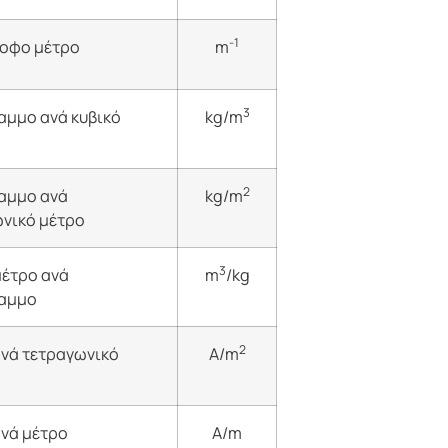
-1
ροφο μέτρο
m
3
αμμο ανά κυβικό
kg/m
2
αμμο ανά
kg/m
νικό μέτρο
3
μέτρο ανά
m
/kg
ραμμο
2
νά τετραγωνικό
A/m
νά μέτρο
A/m