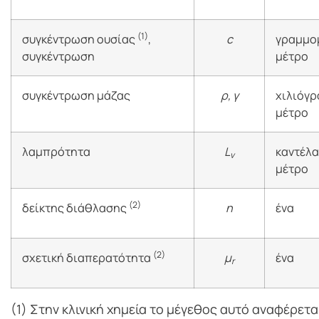
(1)
συγκέντρωση ουσίας
,
c
γραμμομ
συγκέντρωση
μέτρο
συγκέντρωση μάζας
ρ, γ
χιλιόγρ
μέτρο
λαμπρότητα
L
καντέλα
v
μέτρο
(2)
δείκτης διάθλασης
n
ένα
(2)
σχετική διαπερατότητα
μ
ένα
r
(1) Στην κλινική χημεία το μέγεθος αυτό αναφέρετα