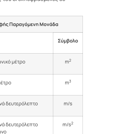
αφής Παραγόμενη Μονάδα
Σύμβολο
2
νικό μέτρο
m
3
μέτρο
m
νά δευτερόλεπτο
m/s
2
νά δευτερόλεπτο
m/s
ωνο