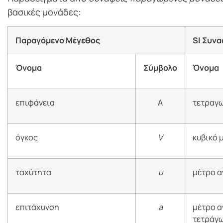
βασικές μονάδες:
Παραγόμενο Μέγεθος
SI Συν
Όνομα
Σύμβολο
Όνομα
επιφάνεια
A
τετραγω
όγκος
V
κυβικό 
ταχύτητα
υ
μέτρο α
επιτάχυνση
a
μέτρο α
τετράγ