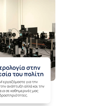
τρολογία στην
σία του πολίτη
IM εργαζόμαστε για την
 την ανάπτυξη αλλά και την
ια σε καθημερινές μας
δραστηριότητες.