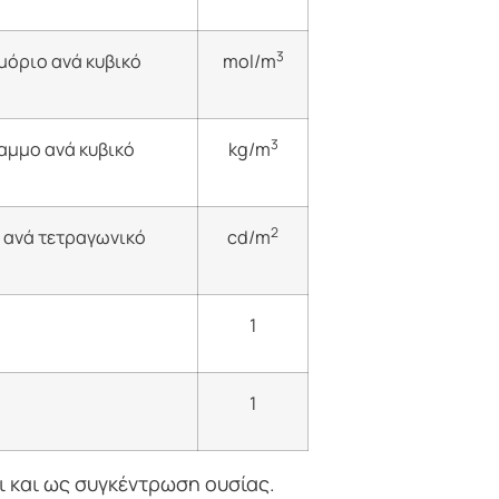
3
όριο ανά κυβικό
mol/m
3
αμμο ανά κυβικό
kg/m
2
 ανά τετραγωνικό
cd/m
1
1
ι και ως συγκέντρωση ουσίας.