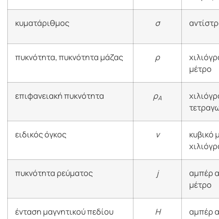
κυματάριθμος
σ
αντίστ
πυκνότητα, πυκνότητα μάζας
ρ
χιλιόγρ
μέτρο
επιφανειακή πυκνότητα
ρ
χιλιόγρ
Α
τετραγω
ειδικός όγκος
v
κυβικό 
χιλιόγ
πυκνότητα ρεύματος
j
αμπέρ α
μέτρο
ένταση μαγνητικού πεδίου
H
αμπέρ α