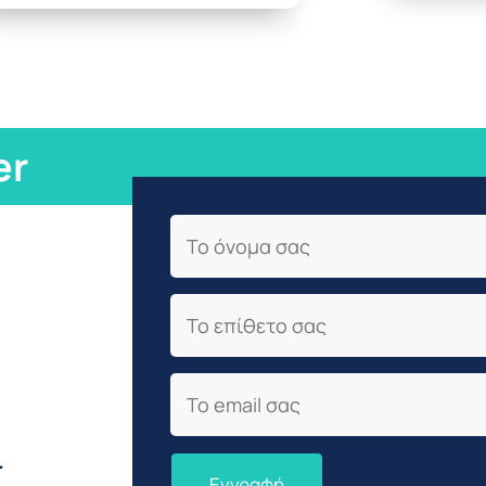
er
First Name
Last Name
Email
.