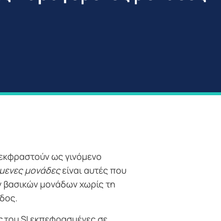
 εκφραστούν ως γινόμενο
μενες μονάδες
είναι αυτές που
 βασικών μονάδων χωρίς τη
δος.
ς
του SI εκπεφρασμένες σε