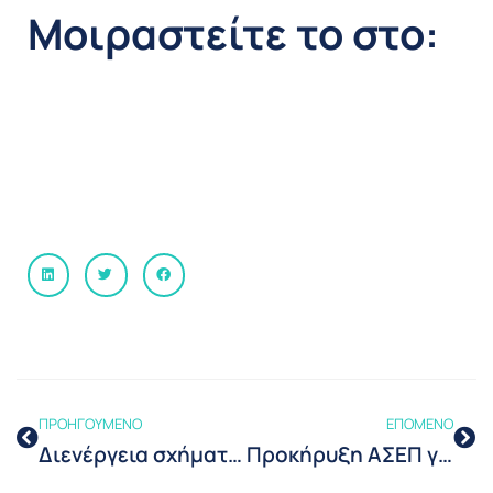
Μοιραστείτε το στο:
ΠΡΟΗΓΟΥΜΕΝΟ
ΕΠΟΜΕΝΟ
Διενέργεια σχήματος πολυμερούς διεργαστηριακής σύγκρισης με αντικείμενο τη Διακρίβωση Θαλάμου Σταθερής θερμοκρασίας
Προκήρυξη ΑΣΕΠ για πλήρωση θέσεων πανεπιστημιακής εκπαίδευσης στο ΕΣΥΠ και στον ΕΛΟΤ