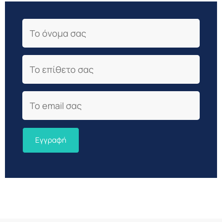
First Name
Last Name
Email