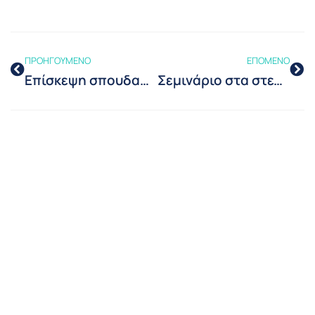
ΠΡΟΗΓΟΥΜΕΝΟ
ΕΠΟΜΕΝΟ
Επίσκεψη σπουδαστών της σχολής Χημικών Μηχανικών ΕΜΠ
Σεμινάριο στα στελέχη της Intracom