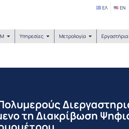
ΕΛ
EΝ
ΙΜ
Υπηρεσίες
Μετρολογία
Εργαστήρια
 Πολυμερούς Διεργαστηρι
μενο τη Διακρίβωση Ψηφι
ρμομέτρου