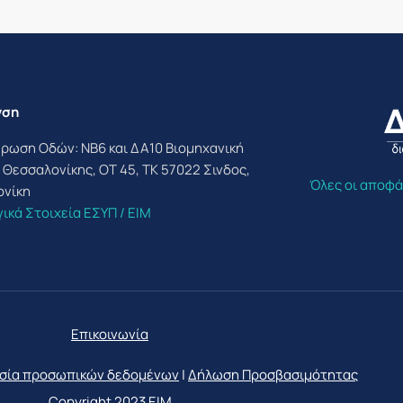
νση
ρωση Οδών: ΝΒ6 και ΔΑ10 Βιομηχανική
 Θεσσαλονίκης, ΟΤ 45, ΤΚ 57022 Σινδος,
Όλες οι αποφά
ονίκη
ικά Στοιχεία ΕΣΥΠ / ΕΙΜ
Επικοινωνία
σία προσωπικών δεδομένων
|
Δήλωση Προσβασιμότητας
Copyright 2023
ΕΙΜ