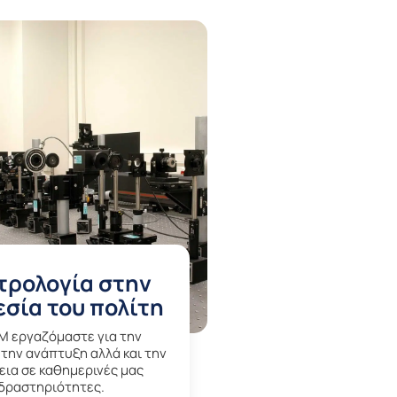
τρολογία στην
σία του πολίτη
IM εργαζόμαστε για την
 την ανάπτυξη αλλά και την
ια σε καθημερινές μας
δραστηριότητες.