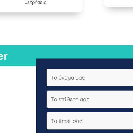
μετρήσεις.
er
First Name
Last Name
Email