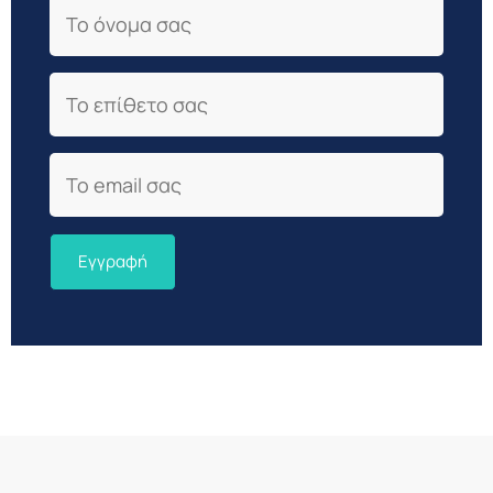
First Name
Last Name
Email