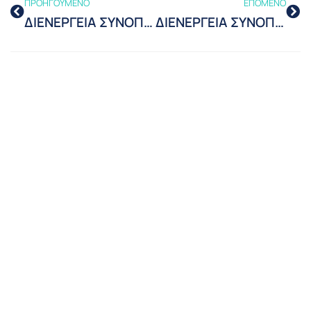
ΠΡΟΗΓΟΥΜΕΝΟ
ΕΠΟΜΕΝΟ
ΔΙΕΝΕΡΓΕΙΑ ΣΥΝΟΠΤΙΚΟΥ ΔΙΑΓΩΝΙΣΜΟΥ ΓΙΑ ΤΗΝ ΠΡΟΜΗΘΕΙΑ ΕΝΟΣ «Ολοκληρωμένου Κυκλώματος Josephson 10V»
ΔΙΕΝΕΡΓΕΙΑ ΣΥΝΟΠΤΙΚΟΥ ΔΙΑΓΩΝΙΣΜΟΥ (04/2021/ΕΙΜ-ΕΣΥΠ) ΓΙΑ ΤΗΝ ΠΡΟΜΗΘΕΙΑ ΕΝΟΣ «Ολοκληρωμένου Κυκλώματος Josephson 10V» (ΕΠΑΝΑΛΗΨΗ)