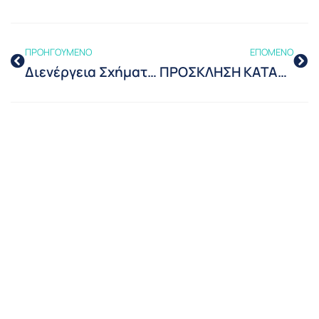
ΠΡΟΗΓΟΥΜΕΝΟ
ΕΠΟΜΕΝΟ
Διενέργεια Σχήματος Πολυμερούς Διεργαστηριακής Σύγκρισης με Αντικείμενο τη Διακρίβωση Μετρητή Ηλεκτρικής Ενέργειας LANDIS&GYR E650 ΚΛΑΣΗΣ 0.2S
ΠΡΟΣΚΛΗΣΗ ΚΑΤΑΘΕΣΗΣ ΟΙΚΟΝΟΜΙΚΩΝ ΠΡΟΣΦΟΡΩΝ ΓΙΑ ΕΤΗΣΙΑ ΣΥΜΒΑΣΗ ΚΑΘΑΡΙΣΜΟΥ, ΑΠΟΨΙΛΩΣΗΣ ΚΑΙ ΚΑΛΛΩΠΙΣΜΟΥ ΠΕΡΙΒΑΛΛΟΝΤΟΣ ΧΩΡΟΥ